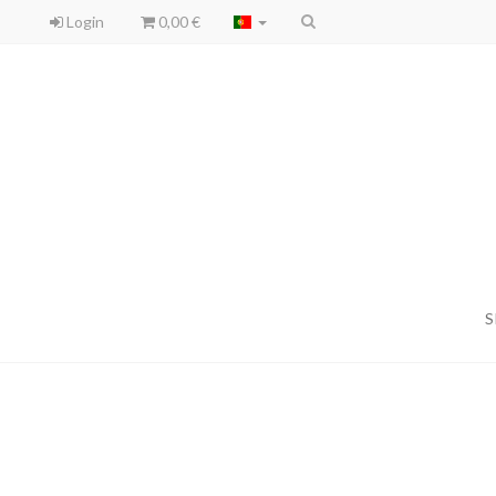
Login
0,00 €
S