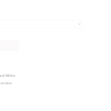
OMPRAR
and White
ton lace